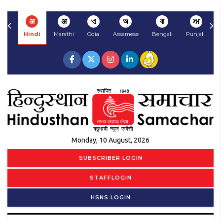
अ
अ
ଏ
অ
বা
ਅ
Hindi
Marathi
Odia
Assamese
Bengali
Punjabi
Monday, 10 August, 2026
SUBSCRIBER LOGIN
STAFFLOGIN
HSNS LOGIN