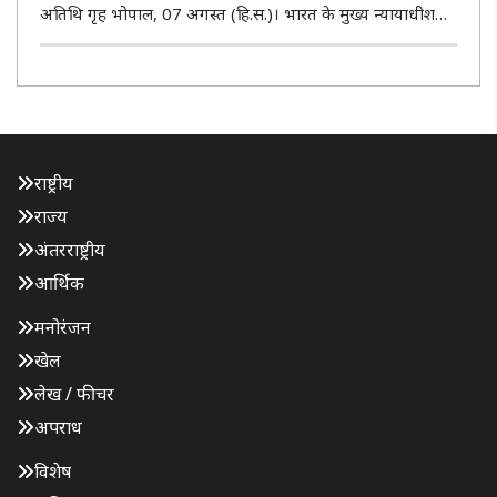
अतिथि गृह भोपाल, 07 अगस्त (हि.स.)। भारत के मुख्य न्यायाधीश
जस्टिस सूर्यकांत ने शुक्रवार देर शाम मध्य प्रदेश के उज्जैन में न्यायिक
अधोसंरचना को सुदृढ़ एवं आधुनिक बनाने की दिशा में महत्वपूर्..
राष्ट्रीय
राज्य
अंतरराष्ट्रीय
आर्थिक
मनोरंजन
खेल
लेख / फीचर
अपराध
विशेष