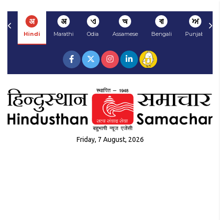
अ
अ
ଏ
অ
বা
ਅ
Hindi
Marathi
Odia
Assamese
Bengali
Punjabi
Friday, 7 August, 2026