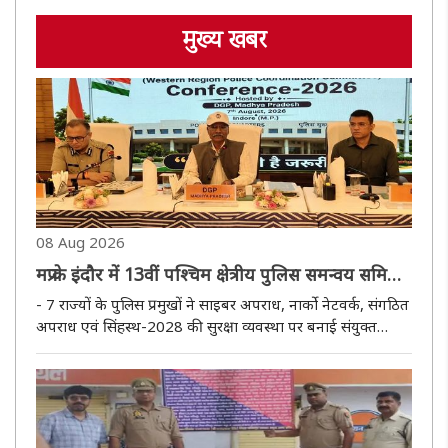
मुख्य खबर
08 Aug 2026
मप्र के इंदौर में 13वीं पश्चिम क्षेत्रीय पुलिस समन्वय समिति
की बैठक सम्पन्न
- 7 राज्यों के पुलिस प्रमुखों ने साइबर अपराध, नार्को नेटवर्क, संगठित
अपराध एवं सिंहस्थ-2028 की सुरक्षा व्यवस्था पर बनाई संयुक्त
रणनीति भोपाल, 07 अगस्त (हि.स.)। मध्य प्रदेश के पुलिस
महानिदेशक कैलाश मकवाणा की अध्यक्षता में 13वीं पश्चिम क्षेत्रीय ..