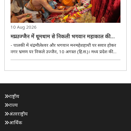
10 Aug 2026
मप्रः उज्जैन में धूमधाम से निकली भगवान महाकाल की
श्रावण मास की दूसरी सवारी
- पालकी में चंद्रमौलेश्वर और भगवान मनमहेशहाथी पर सवार होकर
नगर भ्रमण पर निकले उज्जैन, 10 अगस्त (हि.स.)। मध्य प्रदेश की
धार्मिक नगरी उज्जैन में श्रावण-भादौ मास में निकलने वाली सवारियों
के क्रम में सावन दूसरे सोमवार विश्व प्रसिद्ध ज्योतर्तिंग भगवान..
राष्ट्रीय
राज्य
अंतरराष्ट्रीय
आर्थिक