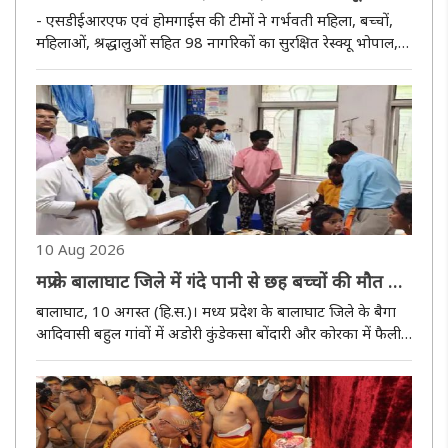
बचाईं 98 जिंदगियां
- एसडीईआरएफ एवं होमगाईस की टीमों ने गर्भवती महिला, बच्चों,
महिलाओं, श्रद्धालुओं सहित 98 नागरिकों का सुरक्षित रेस्क्यू भोपाल,
10 अगस्त (हि.स.)। मध्य प्रदेश में बीते 24 घंटों से हो रही बारिश से
कई जिलों में हालात बिगड़ गए हैं। भोपाल में मंगलवार को ..
10 Aug 2026
मप्र के बालाघाट जिले में गंदे पानी से छह बच्चों की मौत से
हडकंप, पुणे की लैब में भेजे सैंपल
बालाघाट, 10 अगस्त (हि.स.)। मध्य प्रदेश के बालाघाट जिले के बैगा
आदिवासी बहुल गांवों में अडोरी कुंडेकसा बोंदारी और कोरका में फैली
बीमारी से अब तक 1 से 13 साल की उम्र के छह बच्चों की मौत हो
चुकी है। लगातार बच्चों के बीमार पड़ने की जानकारी सामने आने ..