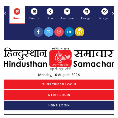
अ
अ
ଏ
অ
বা
ਅ
Hindi
Marathi
Odia
Assamese
Bengali
Punjabi
Monday, 10 August, 2026
SUBSCRIBER LOGIN
STAFFLOGIN
HSNS LOGIN