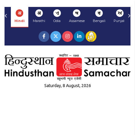
अ
अ
ଏ
অ
বা
ਅ
Hindi
Marathi
Odia
Assamese
Bengali
Punjabi
Saturday, 8 August, 2026