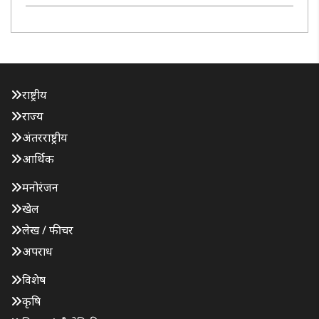
स्थित अटल बिहारी वाजपेयी भवन में विभिन्न कार्यक्रमों का आयोजन
किया। इस दौरान असम की समृद्ध हथकरघा परंपरा को प्रदर्शित करने
..
राष्ट्रीय
राज्य
अंतरराष्ट्रीय
आर्थिक
मनोरंजन
खेल
लेख / फीचर
अपराध
विशेष
कृषि