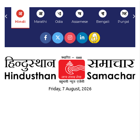
अ
अ
ଏ
অ
বা
ਅ
Hindi
Marathi
Odia
Assamese
Bengali
Punjabi
Friday, 7 August, 2026