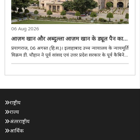
06 Aug 2026
आज़म खान और अब्दुल्ला आज़म खान के ड्यूल पैन कार्ड
मामलों से इलाहाबाद उच्च न्यायालय के जज ने खुद को
प्रयागराज, 06 अगस्त (हि.स.)। इलाहाबाद उच्च न्यायालय के न्यायमूर्ति
किया अलग
विक्रम डी. चौहान ने पूर्व सांसद एवं उत्तर प्रदेश सरकार के पूर्व कैबिनेट
मंत्री मोहम्मद आज़म खान तथा पूर्व विधायक मोहम्मद अब्दुल्ला आज़म
खान द्वारा दायर कथित ड्यूल पैन कार्ड मामले ..
राष्ट्रीय
राज्य
अंतरराष्ट्रीय
आर्थिक