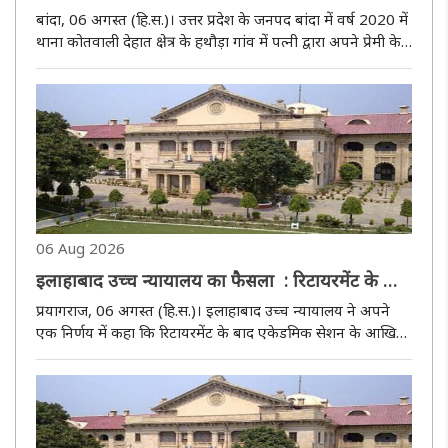
पत्नी समेत दो दोषियों को सात-सात साल की सजा
बांदा, 06 अगस्त (हि.स.)। उत्तर प्रदेश के जनपद बांदा में वर्ष 2020 में
थाना कोतवाली देहात क्षेत्र के हथौड़ा गांव में पत्नी द्वारा अपने प्रेमी के
साथ मिलकर पति पर तेजाब डालने, मारपीट और अपहरण करने के
बहुचर्चित मामले में न्यायालय ने गुरुवार को दोनों..
06 Aug 2026
इलाहाबाद उच्च न्यायालय का फैसला : रिटायरमेंट के बाद
एकेडमिक सेशन के अंत तक नौकरी जारी रखने का हक
प्रयागराज, 06 अगस्त (हि.स.)। इलाहाबाद उच्च न्यायालय ने अपने
रिसर्च ड्यूटी पर तैनात टीचर को नहीं
एक निर्णय में कहा कि रिटायरमेंट के बाद एकेडमिक सेशन के आखिर
तक नौकरी जारी रखना एक रियायत है, न कि कोई कानूनी अधिकार।
इसका दावा सिर्फ़ वही टीचर कर सकता है जो असल में रेगुलर टीचिंग
(नियमित..