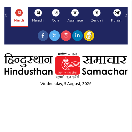
अ
अ
ଏ
অ
বা
ਅ
Hindi
Marathi
Odia
Assamese
Bengali
Punjabi
Wednesday, 5 August, 2026