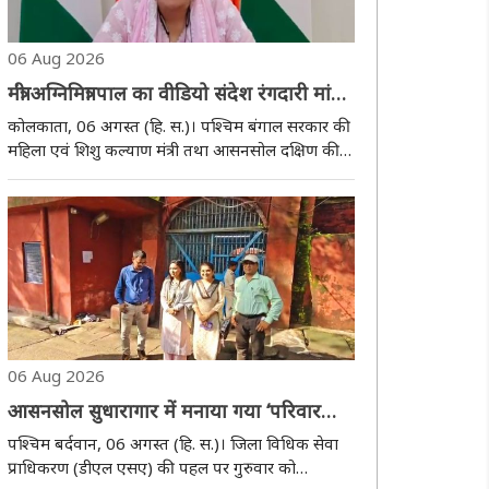
06 Aug 2026
मंत्री अग्निमित्रा पाल का वीडियो संदेश रंगदारी मांगने
वालो के खिलाफ कड़ी कार्रवाई होगी
कोलकाता, 06 अगस्त (हि. स.)। पश्चिम बंगाल सरकार की
महिला एवं शिशु कल्याण मंत्री तथा आसनसोल दक्षिण की
विधायक अग्निमित्रा पाल ने अपने नाम का इस्तेमाल कर
कथित रंगदारी और सिंडिकेट के नाम पर वसूली किए जाने
के आरोपों को लेकर सोशल मीडिया पर एक वीडियो संदेश..
06 Aug 2026
आसनसोल सुधारागार में मनाया गया ‘परिवार
दिवस’
पश्चिम बर्दवान, 06 अगस्त (हि. स.)। जिला विधिक सेवा
प्राधिकरण (डीएल एसए) की पहल पर गुरुवार को