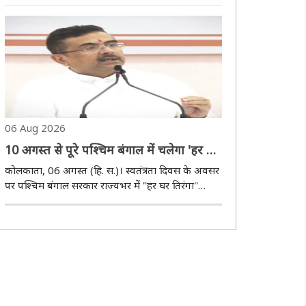
आसनसोल सुधारागार में ‘परिवार दिवस’ का आयोजन किया
गया। कार्यक्रम का उद्देश्य लंबे समय से परिवार से दूर रहे
बंदियों को उनके परिजनों से जोड़ना और उन्हें मानस..
06 Aug 2026
10 अगस्त से पूरे पश्चिम बंगाल में चलेगा 'हर घर
तिरंगा' अभियान, 70 लाख राष्ट्रीय ध्वज बांटेगी
कोलकाता, 06 अगस्त (हि. स.)। स्वतंत्रता दिवस के अवसर
सरकार
पर पश्चिम बंगाल सरकार राज्यभर में ''हर घर तिरंगा''
अभियान चलाएगी। मुख्यमंत्री शुभेंदु अधिकारी ने गुरुवार
को नवान्न में इसकी घोषणा करते हुए बताया कि 10 अगस्त
से पूरे राज्य में एक साथ अभियान शुरू ..