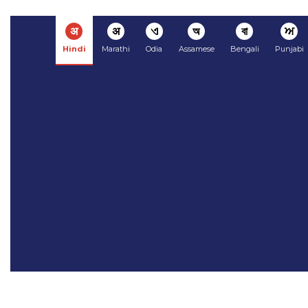
अ
अ
ଏ
অ
বা
ਅ
Hindi
Marathi
Odia
Assamese
Bengali
Punjabi