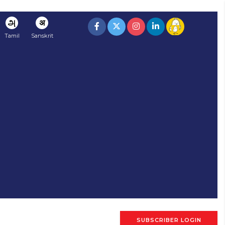
அ
अ
Tamil
Sanskrit
SUBSCRIBER LOGIN