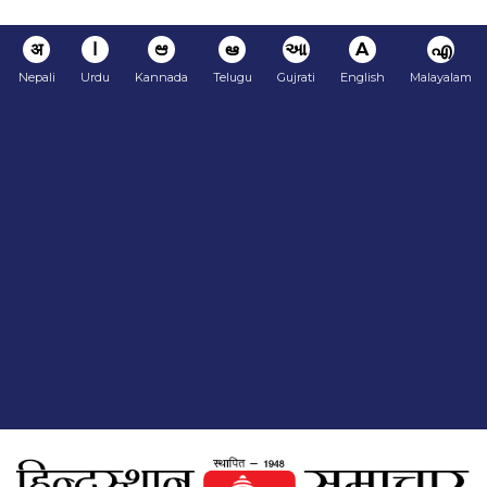
अ
ا
ಆ
ఆ
આ
A
എ
Nepali
Urdu
Kannada
Telugu
Gujrati
English
Malayalam