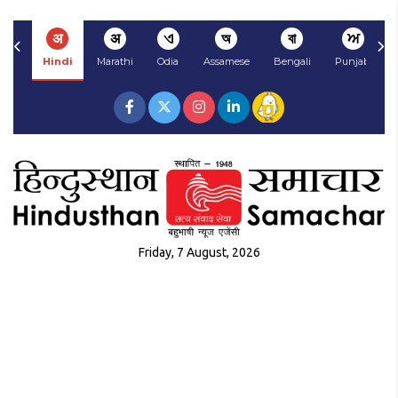
अ
अ
ଏ
অ
বা
ਅ
Hindi
Marathi
Odia
Assamese
Bengali
Punjabi
Friday, 7 August, 2026