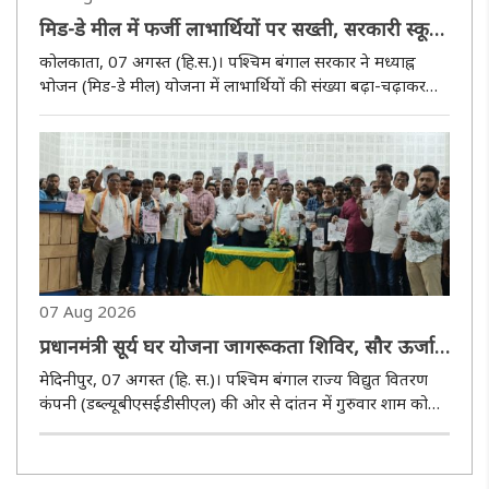
मिड-डे मील में फर्जी लाभार्थियों पर सख्ती, सरकारी स्कूलों
में होंगे औचक निरीक्षण
कोलकाता, 07 अगस्त (हि.स.)। पश्चिम बंगाल सरकार ने मध्याह्न
भोजन (मिड-डे मील) योजना में लाभार्थियों की संख्या बढ़ा-चढ़ाकर
दिखाने की शिकायतों को गंभीरता से लेते हुए राज्य के सरकारी स्कूलों
में औचक निरीक्षण कराने का निर्णय लिया है। नवान्न से मिले निर्द..
07 Aug 2026
प्रधानमंत्री सूर्य घर योजना जागरूकता शिविर, सौर ऊर्जा
अपनाने का आह्वान
मेदिनीपुर, 07 अगस्त (हि. स.)। पश्चिम बंगाल राज्य विद्युत वितरण
कंपनी (डब्ल्यूबीएसईडीसीएल) की ओर से दांतन में गुरुवार शाम को
''प्रधानमंत्री सूर्य घर : मुफ्त बिजली योजना'' के संबंध में विशेष
जागरूकता शिविर आयोजित किया गया। इसका उद्देश्य आम लोगों के..