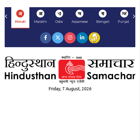
अ
अ
ଏ
অ
বা
ਅ
Hindi
Marathi
Odia
Assamese
Bengali
Punjabi
Friday, 7 August, 2026