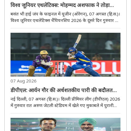
विश्व जूनियर एथलेटिक्स: मोहम्मद अशफाक ने तोड़ा
राष्ट्रीय रिकॉर्ड, 400 मीटर फाइनल में पहुंचे
बसंत भी हाई जंप के फाइनल में यूजीन (ओरेगन), 07 अगस्त (हि.स.)।
विश्व जूनियर एथलेटिक्स चैंपियनशिप 2026 के दूसरे दिन गुरुवार को
भारत के मोहम्मद अशफाक ने शानदार प्रदर्शन करते हुए पुरुष 400
मीटर में नया अंडर-20 राष्ट्रीय रिकॉर्ड बनाया और फाइनल में जगह..
07 Aug 2026
डीपीएल: आर्यन गौर की अर्धशतकीय पारी की बदौलत
पुरानी दिल्ली 6 ने दर्ज की शानदार जीत
नई दिल्ली, 07 अगस्त (हि.स.)। दिल्ली प्रीमियर लीग (डीपीएल) 2026
में गुरुवार रात अरुण जेटली स्टेडियम में खेले गए मुकाबले में पुरानी
दिल्ली 6 ने न्यू दिल्ली टाइगर्स को 27 रन से हराकर शानदार जीत दर्ज
की। टीम की जीत में सलामी बल्लेबाज आर्यन गौर की ..