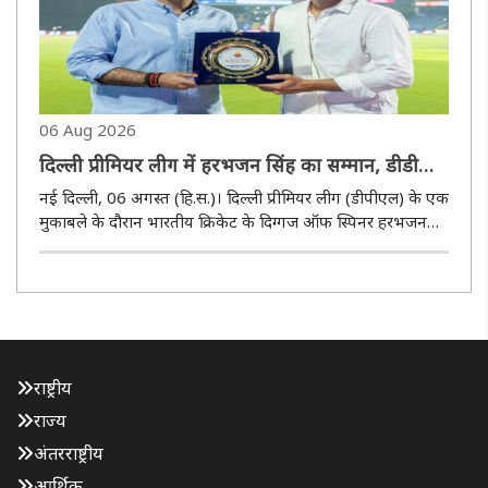
06 Aug 2026
दिल्ली प्रीमियर लीग में हरभजन सिंह का सम्मान, डीडीसीए
अध्यक्ष रोहन जेटली ने किया अभिनंदन
नई दिल्ली, 06 अगस्त (हि.स.)। दिल्ली प्रीमियर लीग (डीपीएल) के एक
मुकाबले के दौरान भारतीय क्रिकेट के दिग्गज ऑफ स्पिनर हरभजन
सिंह का विशेष सम्मान किया गया। दिल्ली एवं जिला क्रिकेट संघ
(डीडीसीए) के अध्यक्ष रोहन जेटली ने उन्हें स्मृति-चिह्न भेंट कर भारत..
राष्ट्रीय
राज्य
अंतरराष्ट्रीय
आर्थिक