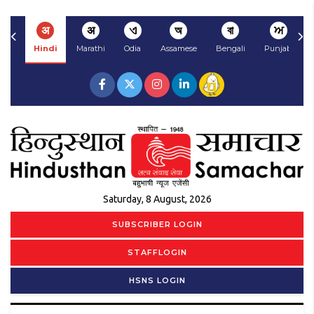
अ
अ
ଏ
অ
বা
ਅ
Hindi
Marathi
Odia
Assamese
Bengali
Punjabi
Saturday, 8 August, 2026
SUBSCRIBER LOGIN
STAFFLOGIN
HSNS LOGIN