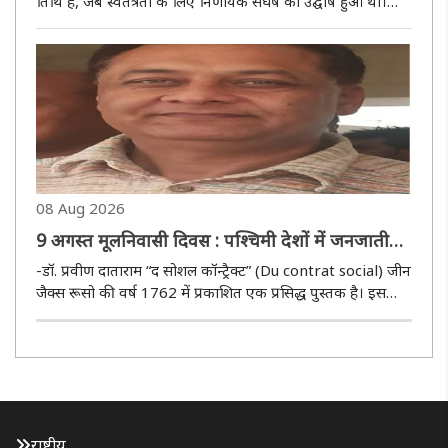
उद्घोष
तिथि है, जब स्वतंत्रता के लिए निर्णायक संघर्ष का उद्घोष हुआ था।
इसलिए इसे अगस्त क्रांति कहा जाता है। स्वाधीनता आंदोलन के
इतिहास में यह 9 अगस्त की तिथि दो महत्वपूर्ण स्मृतियों से जुड़ी..
08 Aug 2026
9 अगस्त मूलनिवासी दिवस : पश्चिमी देशों में जनजातीय
नरसंहार का स्मरण दिवस
-डॉ. प्रवीण दाताराम “द सोशल कॉन्ट्रैक्ट” (Du contrat social) जीन
जैक्स रूसो की वर्ष 1762 में प्रकाशित एक प्रसिद्ध पुस्तक है। इस
पुस्तक की प्रथम पंक्ति है—“मनुष्य स्वतंत्र पैदा हुआ था, और अब वह
हर जगह जंजीरों में जकड़ा हुआ है।” यही वह बिंदु है, ..
राष्ट्रीय