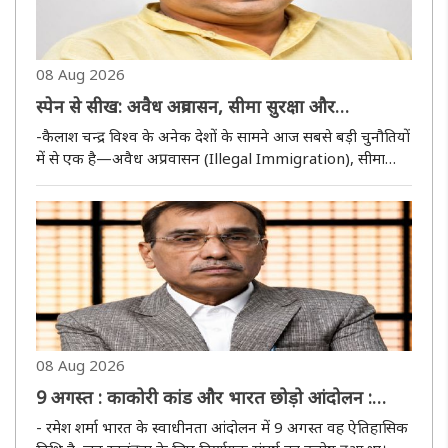
08 Aug 2026
स्पेन से सीख: अवैध अप्रवासन, सीमा सुरक्षा और
जनसांख्यिकीय परिवर्तन के प्रति समय रहते जागना क्यों
-कैलाश चन्द्र विश्व के अनेक देशों के सामने आज सबसे बड़ी चुनौतियों
आवश्यक है?
में से एक है—अवैध अप्रवासन (Illegal Immigration), सीमा
सुरक्षा और उससे उत्पन्न होने वाले जनसांख्यिकीय परिवर्तन। यह केवल
किसी एक देश या महाद्वीप का विषय नहीं, बल्कि राष्ट्रीय सुरक्षा..
08 Aug 2026
9 अगस्त : काकोरी कांड और भारत छोड़ो आंदोलन :
स्वाधीनता के सूर्योदय के लिए निर्णायक आंदोलन का
- रमेश शर्मा भारत के स्वाधीनता आंदोलन में 9 अगस्त वह ऐतिहासिक