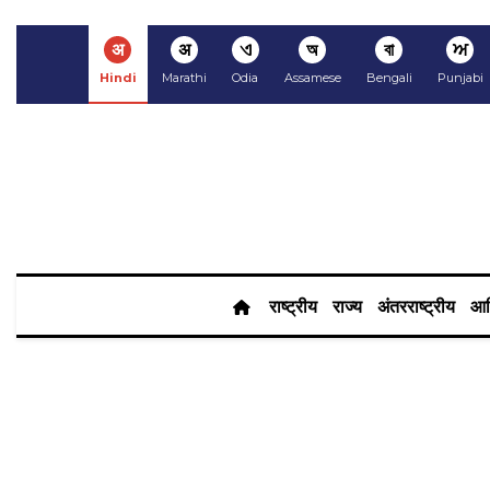
अ
अ
ଏ
অ
বা
ਅ
Hindi
Marathi
Odia
Assamese
Bengali
Punjabi
राष्ट्रीय
राज्य
अंतरराष्ट्रीय
आर