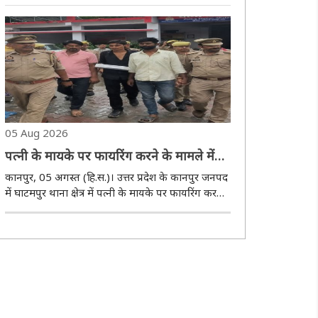
खुलासा करते हुए गुरुवार को मुठभेड़ में एक आरोपित को
गिरफ्तार किया गया। यह गिरफ्तारी शाहगंज और एयरपोर्ट
थाना और एसओजी नगर की संयुक्..
05 Aug 2026
पत्नी के मायके पर फायरिंग करने के मामले में
आरोपित पति समेत तीन गिरफ्तार, पुलिस ने
कानपुर, 05 अगस्त (हि.स.)। उत्तर प्रदेश के कानपुर जनपद
निकाला पैदल जुलूस
में घाटमपुर थाना क्षेत्र में पत्नी के मायके पर फायरिंग कर
दहशत फैलाने वाले पति और उसके दो आरोपित साथियों को
पुलिस ने घटना के कुछ घंटे के भीतर गिरफ्तार कर लिया।
बुधवार को तीनों आरोपितों का थाने..