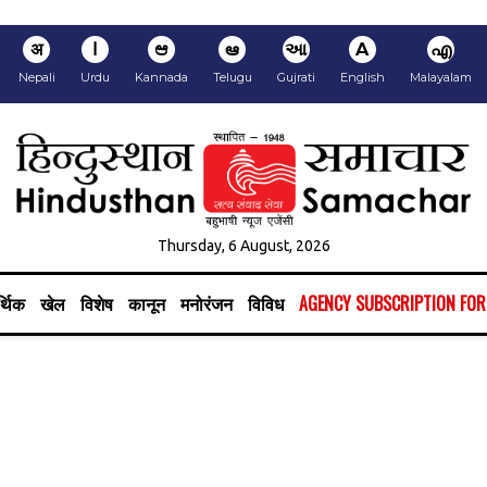
अ
ا
ಆ
ఆ
આ
A
എ
Nepali
Urdu
Kannada
Telugu
Gujrati
English
Malayalam
Thursday, 6 August, 2026
्थिक
खेल
विशेष
कानून
मनोरंजन
विविध
AGENCY SUBSCRIPTION FO