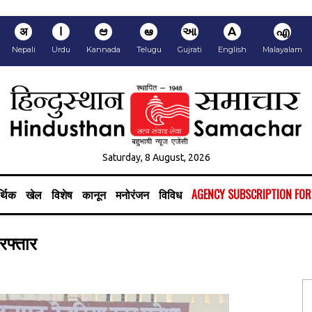
अ
ا
ಆ
ఆ
આ
A
എ
Nepali
Urdu
Kannada
Telugu
Gujrati
English
Malayalam
Saturday, 8 August, 2026
्थिक
खेल
विशेष
कानून
मनोरंजन
विविध
AGENCY SUBSCRIPTION FO
रफ्तार