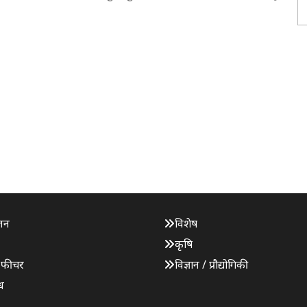
जन
विशेष
कृषि
 फीचर
विज्ञान / प्रौद्योगिकी
ध