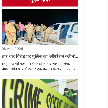
मुख्य खबर
08 Aug 2026
तार चोर गिरोह पर पुलिस का ‘ऑपरेशन क्लीन’,
मुठभेड़ में एक घायल
सरयू नहर की पटरी पर घेराबंदी के बाद चली गोलियां,
घायल समेत पांच गिरफ्तार,एक फरार बहराइच, 08 अगस्त
(हि.स.)। उत्तर प्रदेश के बहराइच जिले में बिजली के तार
काटकर लगातार चोरी की वारदातों को अंजाम दे रहे गिरोह
पर शनिवार को पुलिस ने शिकंजा कस दिया। सरयू..