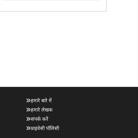
और एक विधि-विरुद्ध बालक को अभिरक्षा में लिया है।
पुलिस ने वारदात में प्रयुक्त चाकू, ..
हमारे बारे में
हमारे लेखक
संपर्क करें
प्राइवेसी पॉलिसी