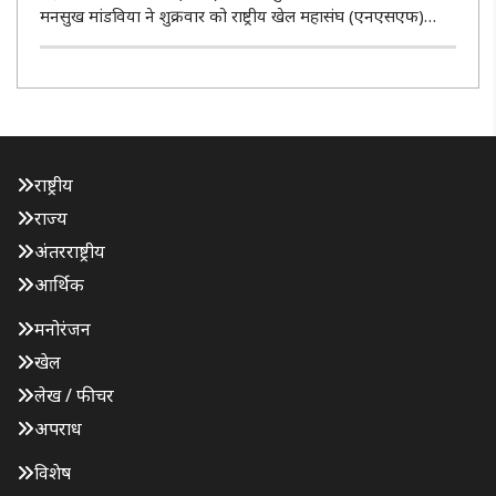
मनसुख मांडविया ने शुक्रवार को राष्ट्रीय खेल महासंघ (एनएसएफ)
कॉन्क्लेव-2026 में खिलाड़ियों के हितों को सर्वोच्च प्राथमिकता देने,
चयन प्रक्रिया में पूर्ण पारदर्शिता सुनिश्चित ..
राष्ट्रीय
राज्य
अंतरराष्ट्रीय
आर्थिक
मनोरंजन
खेल
लेख / फीचर
अपराध
विशेष