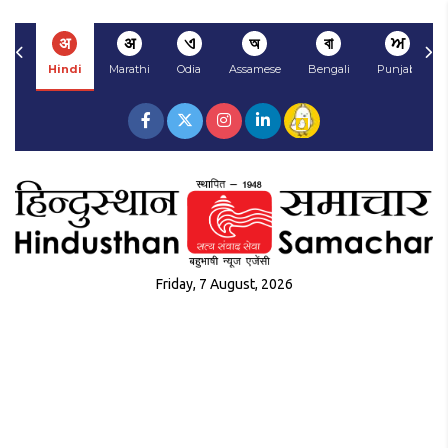
अ
अ
ଏ
অ
বা
ਅ
Hindi
Marathi
Odia
Assamese
Bengali
Punjabi
Friday, 7 August, 2026