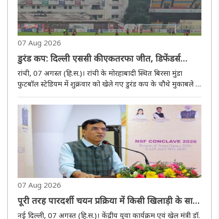
07 Aug 2026
डुरंड कप: दिल्ली एससी की एकतरफा जीत, डिफेंडर्स
एफसी को 7-0 से हराया
रांची, 07 अगस्त (हि.स.)। रांची के मोरहाबादी स्थित बिरसा मुंडा
फुटबॉल स्टेडियम में शुक्रवार को खेले गए डुरंड कप के चौथे मुकाबले में
दिल्ली एससी ने डिफेंडर्स एफसी को 7-0 से करारी शिकस्त दी। दिल्ली
एससी ने शुरुआत से ही आक्रामक तेवर दिखाए और पहले 11 ..
07 Aug 2026
पूरी तरह पारदर्शी चयन प्रक्रिया में किसी खिलाड़ी के साथ
अन्याय न हो : डॉ. मांडविया
नई दिल्ली, 07 अगस्त (हि.स.)। केंद्रीय युवा कार्यक्रम एवं खेल मंत्री डॉ.