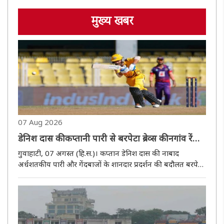
मुख्य खबर
07 Aug 2026
डेनिश दास की कप्तानी पारी से बरपेटा ब्रेव्स की नगांव रेंजर्स
पर 70 रन की शानदार जीत
गुवाहाटी, 07 अगस्त (हि.स.)। कप्तान डेनिश दास की नाबाद
अर्धशतकीय पारी और गेंदबाजों के शानदार प्रदर्शन की बदौलत बरपेटा
ब्रेव्स ने शुक्रवार को असम क्रिकेट एसोसिएशन स्टेडियम में खेले गए
मुकाबले में नगांव रेंजर्स को 70 रन से करारी शिकस्त दी। एटीएल ..