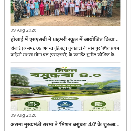
09 Aug 2026
होजाई में एसएसबी ने प्राइमरी स्कूल में आयोजित किया
चित्रांकन प्रतियोगिता
होजाई (असम), 09 अगस्त (हि.स.)। गुवाहाटी के सोनापुर स्थित प्रथम
वाहिनी सशस्त्र सीमा बल (एसएसबी) के कमांडेंट सुनील कौशिक के
मार्गदर्शन में होजाई में बल के जी समवाय द्वारा आज़ादी का अमृत
महोत्सव एवं हर घर तिरंगा अभियान के अंतर्गत चित्रांकन प्रतियोगि..
09 Aug 2026
असमः मुख्यमंत्री सरमा ने ‘मिशन बसुंधरा 4.0’ के शुरुआत