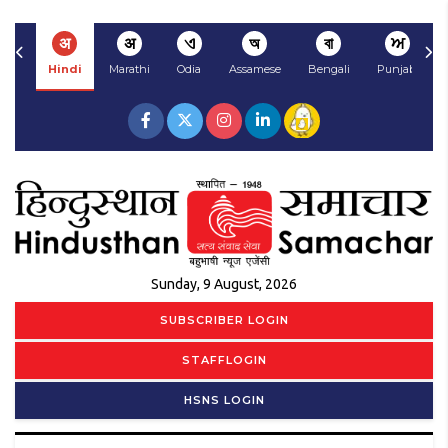
अ
अ
ଏ
অ
বা
ਅ
Hindi
Marathi
Odia
Assamese
Bengali
Punjabi
Sunday, 9 August, 2026
SUBSCRIBER LOGIN
STAFFLOGIN
HSNS LOGIN