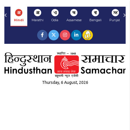
अ
अ
ଏ
অ
বা
ਅ
Hindi
Marathi
Odia
Assamese
Bengali
Punjabi
Thursday, 6 August, 2026