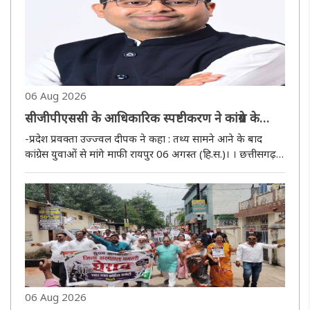
06 Aug 2026
सीजीपीएससी के आधिकारिक स्पष्टीकरण ने कांग्रेस के
दुष्प्रचार की खोली पोल : भाजपा
-प्रदेश प्रवक्ता उज्ज्वल दीपक ने कहा : तथ्य सामने आने के बाद
कांग्रेस युवाओं से मांगे माफी रायपुर 06 अगस्त (हि.स.)। । छत्तीसगढ़
लोक सेवा आयोग (सीजीपीएससी) द्वारा सूबेदार / उप निरीक्षक संवर्ग /
प्लाटून कमांडर परीक्षा - 2024 के प्रारंभिक लिखित परिणा..
06 Aug 2026