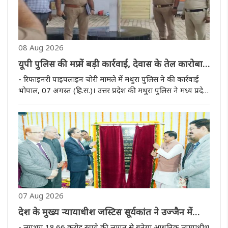
08 Aug 2026
यूपी पुलिस की मप्र में बड़ी कार्रवाई, देवास के तेल कारोबारी
अशोक जैन की 19.44 करोड़ की संपत्ति कुर्क
- रिफाइनरी पाइपलाइन चोरी मामले में मथुरा पुलिस ने की कार्रवाई
भोपाल, 07 अगस्त (हि.स.)। उत्तर प्रदेश की मथुरा पुलिस ने मध्य प्रदेश
के देवास निवासी तेल कारोबारी अशोक जैन की करीब 19 करोड़ 44
लाख 16 हजार रुपये की संपत्ति गैंगस्टर एक्ट के तहत कुर्क ..
07 Aug 2026
देश के मुख्य न्यायाधीश जस्टिस सूर्यकांत ने उज्जैन में
किया न्यायाधीश अतिथि गृह का भूमिपूजन
- लगभग 18.66 करोड़ रुपये की लागत से बनेगा आधुनिक न्यायाधीश