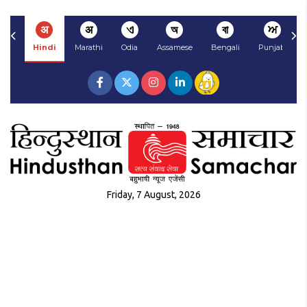
अ
अ
ଏ
অ
বা
ਅ
Hindi
Marathi
Odia
Assamese
Bengali
Punjabi
Friday, 7 August, 2026