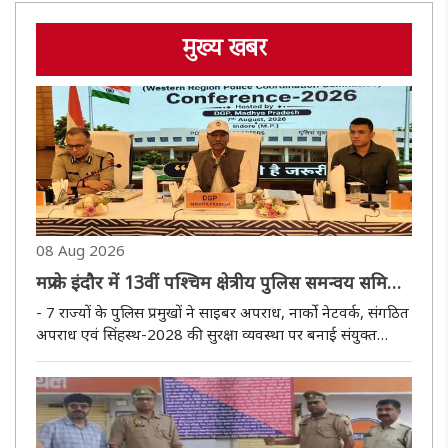
मुख्य खबर
08 Aug 2026
मप्र के इंदौर में 13वीं पश्चिम क्षेत्रीय पुलिस समन्वय समिति
की बैठक सम्पन्न
- 7 राज्यों के पुलिस प्रमुखों ने साइबर अपराध, नार्को नेटवर्क, संगठित
अपराध एवं सिंहस्थ-2028 की सुरक्षा व्यवस्था पर बनाई संयुक्त
रणनीति भोपाल, 07 अगस्त (हि.स.)। मध्य प्रदेश के पुलिस
महानिदेशक कैलाश मकवाणा की अध्यक्षता में 13वीं पश्चिम क्षेत्रीय ..