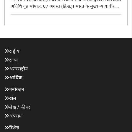
अतिथि गृह भोपाल, 07 अगस्त (हि.स.)। भारत के मुख्य न्यायाधीश
जस्टिस सूर्यकांत ने शुक्रवार देर शाम मध्य प्रदेश के उज्जैन में न्यायिक
अधोसंरचना को सुदृढ़ एवं आधुनिक बनाने की दिशा में महत्वपूर्..
राष्ट्रीय
राज्य
अंतरराष्ट्रीय
आर्थिक
मनोरंजन
खेल
लेख / फीचर
अपराध
विशेष