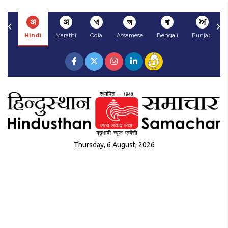
अ
अ
ଏ
অ
বা
ਅ
Hindi
Marathi
Odia
Assamese
Bengali
Punjabi
Thursday, 6 August, 2026