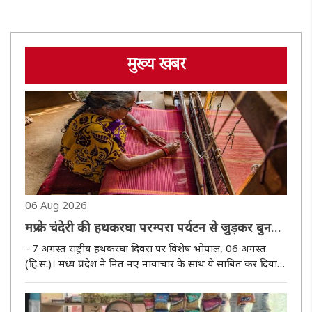
मुख्य खबर
06 Aug 2026
मप्र के चंदेरी की हथकरघा परम्परा पर्यटन से जुड़कर बुन
रही है नई पहचान
- 7 अगस्त राष्ट्रीय हथकरघा दिवस पर विशेष भोपाल, 06 अगस्त
(हि.स.)। मध्य प्रदेश ने नित नए नावाचार के साथ ये साबित कर दिया है
कि परम्पराओं को सहेजना और भविष्य की दिशा देना, दोनों एक साथ
संभव है। यह कर दिखाया है मध्य प्रदेश के चंदेरी की हथकरघा
परम्परा..