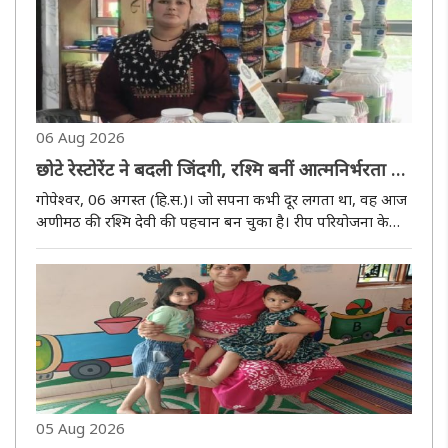
06 Aug 2026
छोटे रेस्टोरेंट ने बदली जिंदगी, रश्मि बनीं आत्मनिर्भरता की
मिसाल
गोपेश्वर, 06 अगस्त (हि.स.)। जो सपना कभी दूर लगता था, वह आज
अणीमठ की रश्मि देवी की पहचान बन चुका है। रीप परियोजना के
सहयोग से शुरू किया गया उनका छोटा-सा रेस्टोरेंट आज उन्हें हर महीने
25 से 30 हजार रुपये की आय दे रहा है। उनकी सफलता गांव की
अन्य महिला..
05 Aug 2026