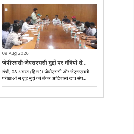
दी है। ट्रेन संख्या 51673/51674 इटारसी-मदन महल
पैसेंजर के संचालन से इटारसी-जबलपुर ..
08 Aug 2026
जेपीएससी-जेएसएससी मुद्दों पर मंत्रियों से
आदिवासी छात्र संघ के प्रतिनिधिमंडल ने की वार्ता
रांची, 08 अगस्त (हि.स.)। जेपीएससी और जेएसएससी
परीक्षाओं से जुड़े मुद्दों को लेकर आदिवासी छात्र संघ
(एसीएस) के प्रतिनिधिमंडल ने शनिवार को मोरहाबादी
स्थित राजकीय अतिथिशाला में राज्य सरकार के मंत्रियों के
साथ वार्ता की। प्रतिनिधिमंडल का नेतृत्व डॉ. ..