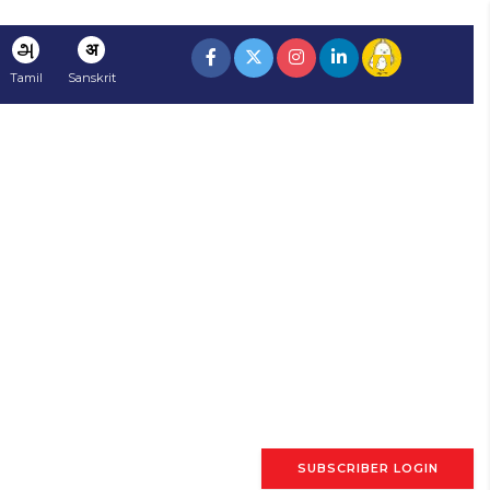
அ
अ
Tamil
Sanskrit
SUBSCRIBER LOGIN