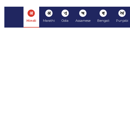
अ
अ
ଏ
অ
বা
ਅ
Hindi
Marathi
Odia
Assamese
Bengali
Punjabi