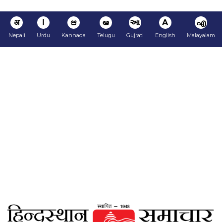
अ
ا
ಆ
ఆ
આ
A
എ
Nepali
Urdu
Kannada
Telugu
Gujrati
English
Malayalam