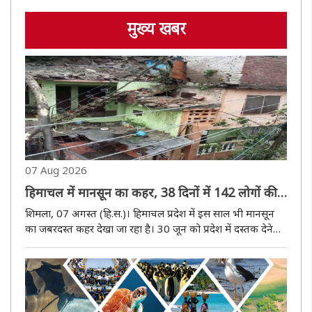
मुख्य खबर
07 Aug 2026
हिमाचल में मानसून का कहर, 38 दिनों में 142 लोगों की
मौत, 293 घर क्षतिग्रस्त
शिमला, 07 अगस्त (हि.स.)। हिमाचल प्रदेश में इस साल भी मानसून
का जबरदस्त कहर देखा जा रहा है। 30 जून को प्रदेश में दस्तक देने
वाले मानसून के पहले 38 दिनों में भारी बारिश और उससे जुड़ी
घटनाओं ने व्यापक नुकसान पहुंचाया है। राज्य आपातकालीन
परिचालन केंद्..