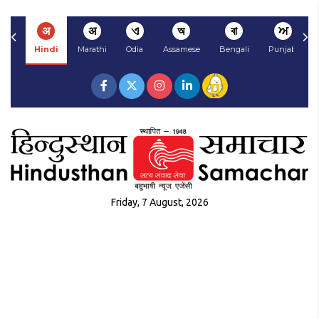
अ
अ
ଏ
অ
বা
ਅ
Hindi
Marathi
Odia
Assamese
Bengali
Punjabi
Friday, 7 August, 2026