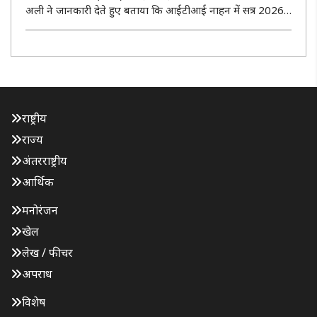
अली ने जानकारी देते हुए बताया कि आईटीआई नाहन में सत्र 2026-
27 के लिए एससीवीटी और एनसीवीटी के अंतर्गत रिक्त सीटों में प्रवेश
हेतु 08 अगस्त से 11 अगस्त तक आवेदन लिए जाएंगे तथा 12
अगस्त से 14 अगस्..
राष्ट्रीय
राज्य
अंतरराष्ट्रीय
आर्थिक
मनोरंजन
खेल
लेख / फीचर
अपराध
विशेष