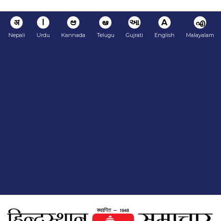
अ
ا
ಆ
ఆ
આ
A
എ
Nepali
Urdu
Kannada
Telugu
Gujrati
English
Malayalam