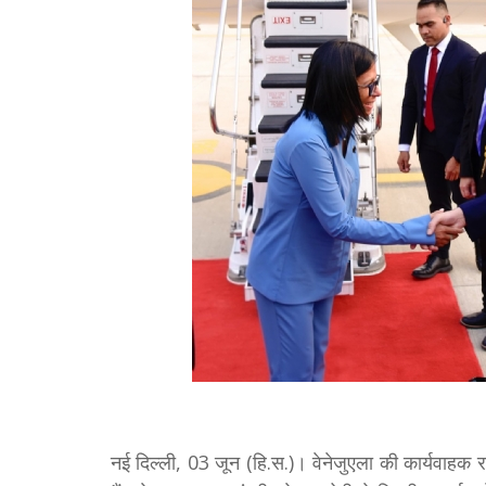
नई दिल्ली, 03 जून (हि.स.)। वेनेजुएला की कार्यवाहक रा