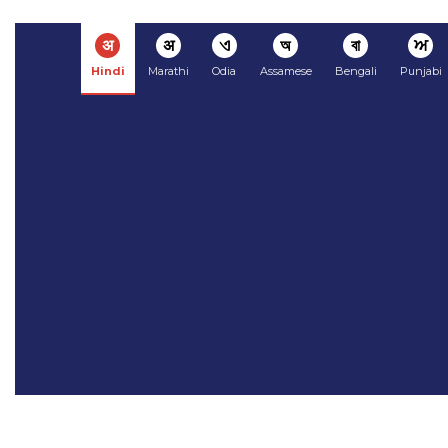
अ
अ
ଏ
অ
বা
ਅ
Hindi
Marathi
Odia
Assamese
Bengali
Punjabi