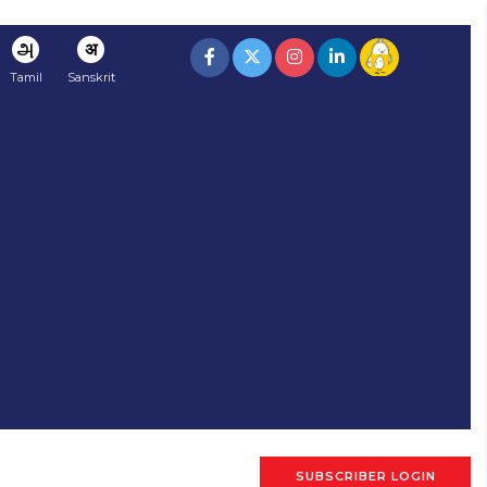
அ
अ
Tamil
Sanskrit
SUBSCRIBER LOGIN