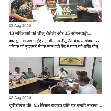
08 Aug 2026
13 महिलाओं को तीलू रौतेली और 35 आंगनवाड़ी
कार्यकत्रियों को मिला राज्य स्तरीय सम्मान,बढ़ेगी पुरस्कार
देहरादून, 08 अगस्त (हि.स.)। वीरांगना तीलू रौतेली के जन्मदिवस पर
राशि
शनिवार को मुख्यमंत्री सेवक सदन,गढ़ी कैंट में राज्य स्त्री शक्ति तीलू
रौतेली पुरस्कार (2025-26) एवं राज्य स्तरीय आंगनवाड़ी कार्यकर्त्री
पुरस्कार समारोह आयोजित किया गया। कार्यक्रम में ..
08 Aug 2026
यूपीसीएल की 55 प्रतिशत राजस्व प्रगति पर एमडी नाराज,