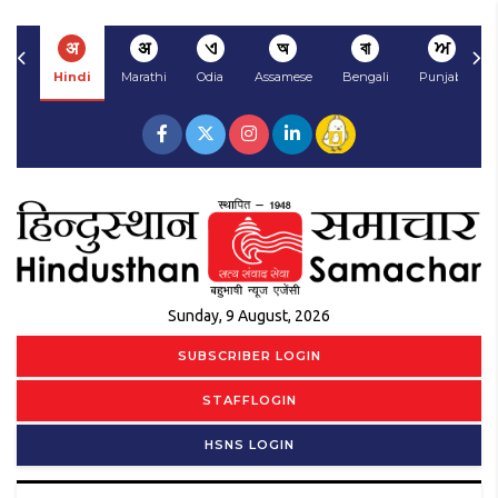
अ
अ
ଏ
অ
বা
ਅ
Hindi
Marathi
Odia
Assamese
Bengali
Punjabi
Sunday, 9 August, 2026
SUBSCRIBER LOGIN
STAFFLOGIN
HSNS LOGIN