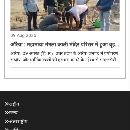
09 Aug 2026
औरैया : महामाया मंगला काली मंदिर परिसर में हुआ वृहद
पौधारोपण
औरैया, 09 अगस्त (हि. स.)। उत्तर प्रदेश के औरैया जनपद में पर्यावरण
संरक्षण और धार्मिक स्थलों को हराभरा बनाने के उद्देश्य से समाजसेवी
संगठन एक विचित्र पहल सेवा समिति रजि. औरैया की ओर से रविवार
को जीवनधारा पौधारोपण अभियान चलाया गया। इसके तहत शहर ..
राष्ट्रीय
राज्य
अंतरराष्ट्रीय
आर्थिक