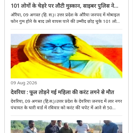
101 लोगों के चेहरे पर लौटी मुस्कान, साइबर पुलिस ने
खोज निकाले 25 लाख के मोबाइल
औरैया, 09 अगस्त (हि. स.)। उत्तर प्रदेश के औरैया जनपद में मोबाइल
फोन गुम होने के बाद उसे वापस पाने की उम्मीद छोड़ चुके 101 लोगों
के चेहरे पर रविवार को उस समय खुशी लौट आई, जब साइबर थाना
पुलिस ने उनके खोए हुए मोबाइल फोन बरामद कर लिए। पुलिस ने
विभिन्न..
09 Aug 2026
देवरिया : फूल तोड़ने गई महिला की करंट लगने से मौत
देवरिया, 09 अगस्त (हि.स.)।उत्तर प्रदेश के देवरिया जनपद में लार नगर
पंचायत के घारी वार्ड में रविवार को करंट की चपेट में आने से 50
वर्षीय महिला की मौत हो गई। हादसे के बाद सूचना पर पहुंची पुलिस ने
शव का पंचनामा कर आवश्यक कार्रवाई शुरू कर दी। जानकारी..