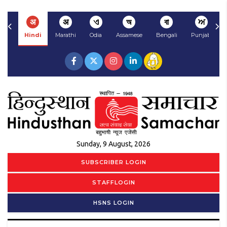
अ
अ
ଏ
অ
বা
ਅ
Hindi
Marathi
Odia
Assamese
Bengali
Punjabi
Sunday, 9 August, 2026
SUBSCRIBER LOGIN
STAFFLOGIN
HSNS LOGIN