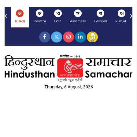
अ
अ
ଏ
অ
বা
ਅ
Hindi
Marathi
Odia
Assamese
Bengali
Punjabi
Thursday, 6 August, 2026