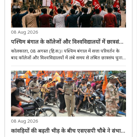
08 Aug 2026
पश्चिम बंगाल के कॉलेजों और विश्वविद्यालयों में छात्रसंघ
चुनाव कब? विपक्षी नेता ने उठाया सवाल, छात्र भी मांग रहे
कोलकाता, 08 अगस्त (हि.स.)। पश्चिम बंगाल में सत्ता परिवर्तन के
जवाब
बाद कॉलेजों और विश्वविद्यालयों में लंबे समय से लंबित छात्रसंघ चुनाव
कराने की मांग एक बार फिर जोर पकड़ने लगी है। नई सरकार के गठन
के करीब तीन महीने बीतने के बावजूद चुनाव को लेकर अब तक कोई..
08 Aug 2026
कांवड़ियों की बढ़ती भीड़ के बीच एसएसपी चाैबे ने संभाली