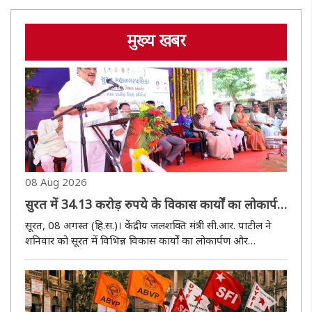
मुख्य खबर
08 Aug 2026
सुरत में 34.13 करोड़ रुपये के विकास कार्यों का लोकार्पण
और भूमिपूजन, सी.आर. पाटील ने अभिभावकों से कहा-
सूरत, 08 अगस्त (हि.स.)। केंद्रीय जलशक्ति मंत्री सी.आर. पाटील ने
बच्चों को मोबाइल से दूर रखें
शनिवार को सूरत में विभिन्न विकास कार्यों का लोकार्पण और
भूमिपूजन किया। इस दौरान 29.75 करोड़ रुपये के पूर्ण हो चुके कार्यों
का लोकार्पण तथा 4.38 करोड़ रुपये के नए कार्यों का भूमिपूजन ..