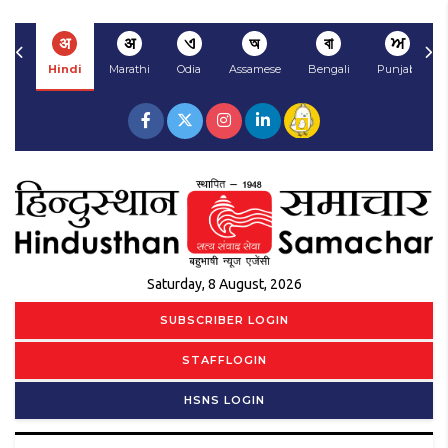
अ
अ
ଏ
অ
বা
ਅ
Hindi
Marathi
Odia
Assamese
Bengali
Punjabi
Saturday, 8 August, 2026
SUBSCRIBER LOGIN
STAFFLOGIN
HSNS LOGIN